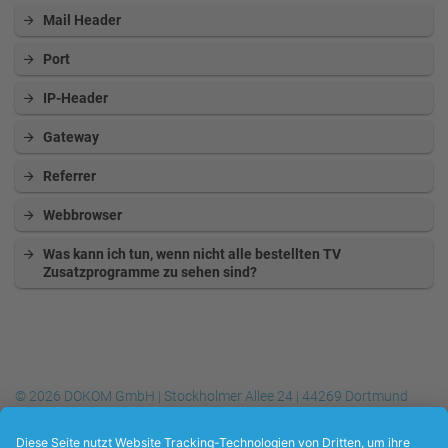
Mail Header
Port
IP-Header
Gateway
Referrer
Webbrowser
Was kann ich tun, wenn nicht alle bestellten TV
Zusatzprogramme zu sehen sind?
© 2026 DOKOM GmbH | Stockholmer Allee 24 | 44269 Dortmund
Telefon
+49 (0) 231.930-10 50
| Telefax
+49 (0) 231.930-10 54
| E-
Mail:
info@dokom21.de