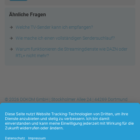
Ähnliche Fragen
Welche TV-Sender kann ich empfangen?
Wie mache ich einen vollständigen Sendersuchlauf?
Warum funktionieren die Streamingdienste wie DAZN oder
RTL+ nicht mehr?
© 2026 DOKOM GmbH | Stockholmer Allee 24 | 44269 Dortmund
Telefon
+49 (0) 231.930-10 50
| Telefax
+49 (0) 231.930-10 54
| E-
Mail:
info@dokom21.de
Datenschutzerklärung
Kontakt
Impressum