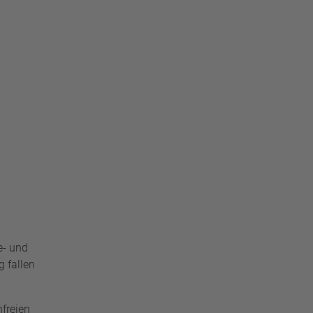
e- und
g fallen
freien