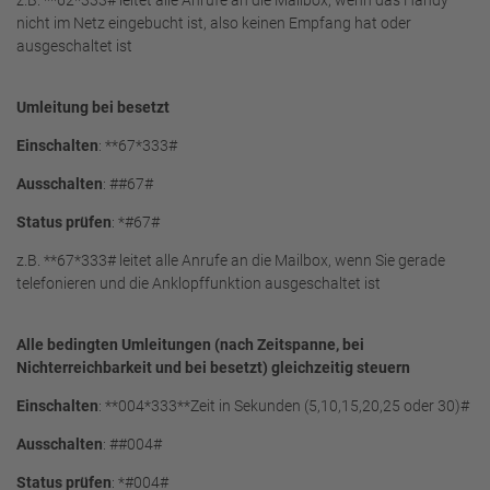
z.B. **62*333# leitet alle Anrufe an die Mailbox, wenn das Handy
nicht im Netz eingebucht ist, also keinen Empfang hat oder
ausgeschaltet ist
Umleitung bei besetzt
Einschalten
: **67*333#
Ausschalten
: ##67#
Status prüfen
: *#67#
z.B. **67*333# leitet alle Anrufe an die Mailbox, wenn Sie gerade
telefonieren und die Anklopffunktion ausgeschaltet ist
Alle bedingten Umleitungen (nach Zeitspanne, bei
Nichterreichbarkeit und bei besetzt) gleichzeitig steuern
Einschalten
: **004*333**Zeit in Sekunden (5,10,15,20,25 oder 30)#
Ausschalten
: ##004#
Status prüfen
: *#004#