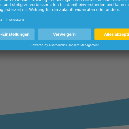
 Dortmund
30-10 54
| E-Mail:
info@dokom21.de
ssum