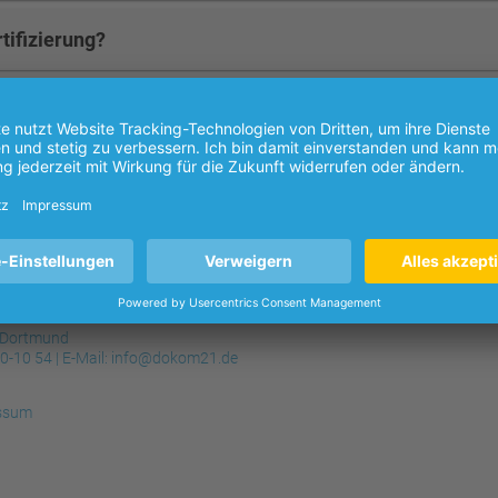
tifizierung?
Bewertung abgeben. Wo finde ich die Bestellnummer?
 von der Trusted Shops-Zertifizierung?
 Dortmund
30-10 54
| E-Mail:
info@dokom21.de
ssum