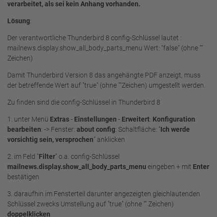
verarbeitet, als sei kein Anhang vorhanden.
Lösung
:
Der verantwortliche Thunderbird 8 config-Schlüssel lautet :
mailnews.display.show_all_body_parts_menu Wert: "false" (ohne ""
Zeichen)
Damit Thunderbird Version 8 das angehängte PDF anzeigt, muss
der betreffende Wert auf "true" (ohne ""Zeichen) umgestellt werden.
Zu finden sind die config-Schlüssel in Thunderbird 8
1. unter Menü
Extras
-
Einstellungen
-
Erweitert
:
Konfiguration
bearbeiten
: -> Fenster:
about config
: Schaltfläche: "
Ich werde
vorsichtig sein, versprochen
" anklicken
2. im Feld "
Filter
" o.a. config-Schlüssel
mailnews.display.show_all_body_parts_menu
eingeben + mit
Enter
bestätigen
3. daraufhin im Fensterteil darunter angezeigten gleichlautenden
Schlüssel zwecks Umstellung auf "true" (ohne "" Zeichen)
doppelklicken