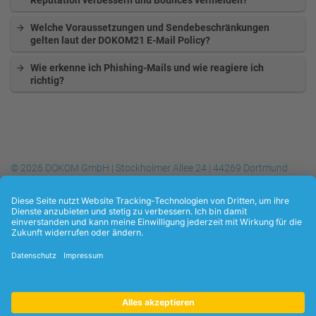
Reputation verbessern und Bounces vermeiden?
Welche Voraussetzungen und Sendebeschränkungen
gelten laut der DOKOM21 E-Mail Policy?
Wie erkenne ich Phishing-Mails und wie reagiere ich
richtig?
© 2026 DOKOM GmbH | Stockholmer Allee 24 | 44269 Dortmund
Telefon
+49 (0) 231.930-10 50
| Telefax
+49 (0) 231.930-10 54
| E-
Mail:
info@dokom21.de
Datenschutzerklärung
Kontakt
Impressum