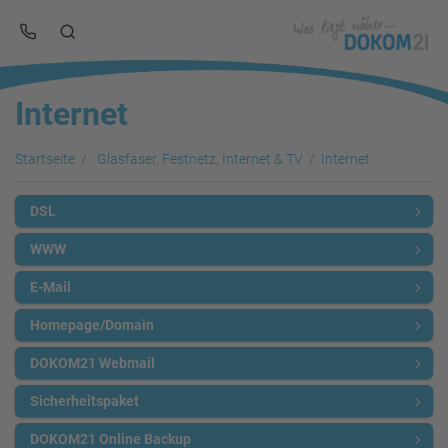
Internet
Startseite
Glasfaser, Festnetz, Internet & TV
Internet
DSL
WWW
E-Mail
Homepage/Domain
DOKOM21 Webmail
Sicherheitspaket
DOKOM21 Online Backup