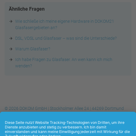
Ähnliche Fragen
Wie schließe ich meine eigene Hardware in DOKOM21
Glasfasergebieten an?
DSL, VDSL und Glasfaser – was sind die Unterschiede?
Warum Glasfaser?
Ich habe Fragen zu Glasfaser. An wen kann ich mich
wenden?
© 2026 DOKOM GmbH | Stockholmer Allee 24 | 44269 Dortmund
Telefon
+49 (0) 231.930-10 50
| Telefax
+49 (0) 231.930-10 54
| E-
Mail:
info@dokom21.de
Datenschutzerklärung
Kontakt
Impressum