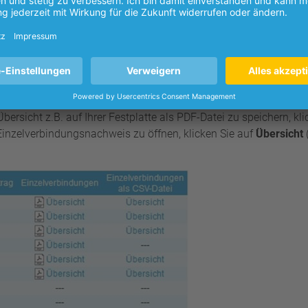
ngsnummer
und anschließend in dem sich öffnenden Dateidownl
rsicht z.B. auf Ihrer Festplatte als PDF-Datei zu speichern, kli
inzelverbindungsnachweis zu öffnen, klicken Sie auf
Übersicht