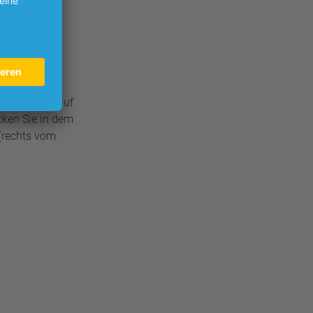
oadfenster auf
cken Sie in dem
(rechts vom