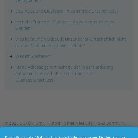
verfügbar ist?
DSL, VDSL und Glasfaser – was sind die Unterschiede?
Ich habe Fragen zu Glasfaser. An wen kann ich mich
wenden?
Was heißt „mein Gebäude ist zunächst wirtschaftlich nicht
an das Glasfasernetz anschließbar“?
Was ist Glasfaser?
Meine Adresse gehört nicht zu den in der Förderung
enthaltenen, wie erhalte ich dennoch einen
Glasfaseranschluss?
© 2026 DOKOM GmbH | Stockholmer Allee 24 | 44269 Dortmund
Telefon
+49 (0) 231.930-10 50
| Telefax
+49 (0) 231.930-10 54
| E-
Mail:
info@dokom21.de