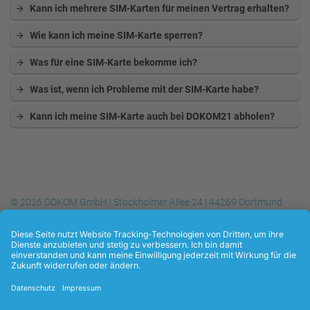
Kann ich mehrere SIM-Karten für meinen Vertrag erhalten?
Wie kann ich meine SIM-Karte sperren?
Was für eine SIM-Karte bekomme ich?
Was ist, wenn ich Probleme mit der SIM-Karte habe?
Kann ich meine SIM-Karte auch bei DOKOM21 abholen?
© 2026 DOKOM GmbH | Stockholmer Allee 24 | 44269 Dortmund
Telefon
+49 (0) 231.930-10 50
| Telefax
+49 (0) 231.930-10 54
| E-
Mail:
info@dokom21.de
Datenschutzerklärung
Kontakt
Impressum