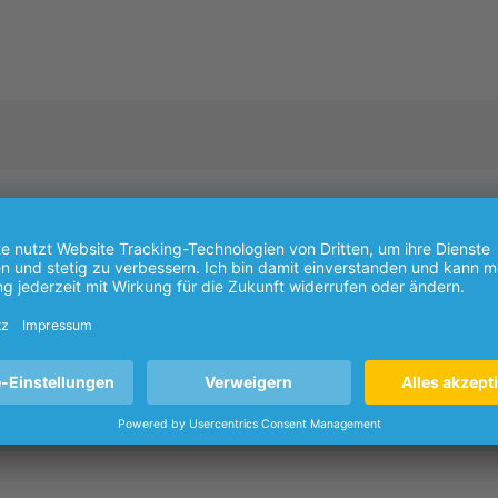
Welche IP-Adresse muss ich einstellen?
Wie funktioniert die Ersteinrichtung der
-
FRITZ!Box 7530?
s