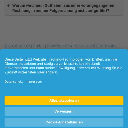
Warum wird mein Guthaben aus einer vorangegangenen
Rechnung in meiner Folgerechnung nicht aufgeführt?
© 2026 DOKOM GmbH | Stockholmer Allee 24 | 44269 Dortmund
Telefon
+49 (0) 231.930-10 50
| Telefax
+49 (0) 231.930-10 54
| E-
Mail:
info@dokom21.de
Datenschutzerklärung
Kontakt
Impressum