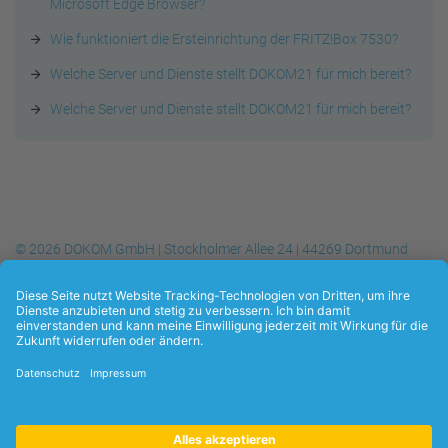
Microsoft Edge Browser?
Wie funktioniert die Ersteinrichtung der FRITZ!Box 7530?
Welche Server und Dienste stellt DOKOM21 für mich bereit?
Welche Server und Dienste stellt DOKOM21 für mich bereit?
© 2026 DOKOM GmbH | Stockholmer Allee 24 | 44269 Dortmund
Telefon
+49 (0) 231.930-10 50
| Telefax
+49 (0) 231.930-10 54
| E-
Mail:
info@dokom21.de
Datenschutzerklärung
Kontakt
Impressum