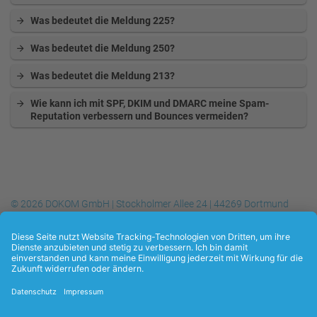
Was bedeutet die Meldung 225?
Was bedeutet die Meldung 250?
Was bedeutet die Meldung 213?
Wie kann ich mit SPF, DKIM und DMARC meine Spam-
Reputation verbessern und Bounces vermeiden?
© 2026 DOKOM GmbH | Stockholmer Allee 24 | 44269 Dortmund
Telefon
+49 (0) 231.930-10 50
| Telefax
+49 (0) 231.930-10 54
| E-
Mail:
info@dokom21.de
Datenschutzerklärung
Kontakt
Impressum