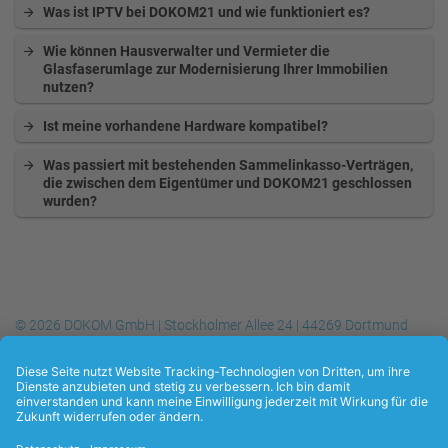
Was ist IPTV bei DOKOM21 und wie funktioniert es?
Wie können Hausverwalter und Vermieter die
Glasfaserumlage zur Modernisierung Ihrer Immobilien
nutzen?
Ist meine vorhandene Hardware kompatibel?
Was passiert mit bestehenden Sammelinkasso-Verträgen,
die zwischen dem Eigentümer und DOKOM21 geschlossen
wurden?
© 2026 DOKOM GmbH | Stockholmer Allee 24 | 44269 Dortmund
Telefon
+49 (0) 231.930-10 50
| Telefax
+49 (0) 231.930-10 54
| E-
Mail:
info@dokom21.de
Datenschutzerklärung
Kontakt
Impressum